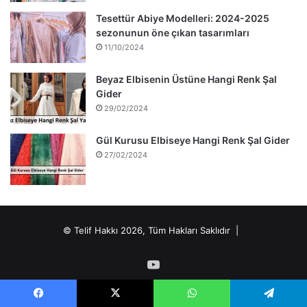
Tesettür Abiye Modelleri: 2024-2025
sezonunun öne çıkan tasarımları
11/10/2024
Beyaz Elbisenin Üstüne Hangi Renk Şal
Gider
29/02/2024
Gül Kurusu Elbiseye Hangi Renk Şal Gider
27/02/2024
© Telif Hakkı 2026, Tüm Hakları Saklıdır |
YouTube
Facebook
X
WhatsApp
Telegram