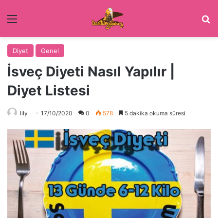
Menü
Ar
Diyet
Genel
İsveç Diyeti Nasıl Yapılır |
Diyet Listesi
lily
17/10/2020
0
578
5 dakika okuma süresi