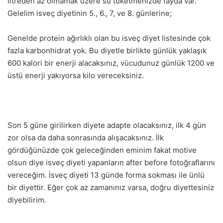
litreden az olmamak üzere su tüketmenizde fayda var.
Gelelim isveç diyetinin 5., 6., 7, ve 8. günlerine;
Genelde protein ağırlıklı olan bu isveç diyet listesinde çok
fazla karbonhidrat yok. Bu diyetle birlikte günlük yaklaşık
600 kalori bir enerji alacaksınız, vücudunuz günlük 1200 ve
üstü enerji yakıyorsa kilo vereceksiniz.
Son 5 güne girilirken diyete adapte olacaksınız, ilk 4 gün
zor olsa da daha sonrasında alışacaksınız. İlk
gördüğünüzde çok geleceğinden eminim fakat motive
olsun diye isveç diyeti yapanların after before fotoğraflarını
vereceğim. İsveç diyeti 13 günde forma sokması ile ünlü
bir diyettir. Eğer çok az zamanınız varsa, doğru diyettesiniz
diyebilirim.