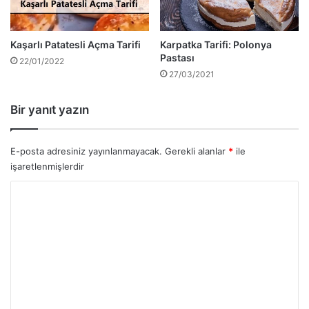
Kaşarlı Patatesli Açma Tarifi
Karpatka Tarifi: Polonya
Pastası
22/01/2022
27/03/2021
Bir yanıt yazın
E-posta adresiniz yayınlanmayacak.
Gerekli alanlar
*
ile
işaretlenmişlerdir
Y
o
r
u
m
*