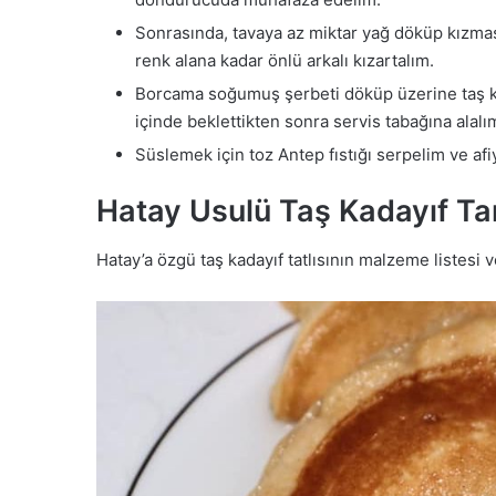
Sonrasında, tavaya az miktar yağ döküp kızması
renk alana kadar önlü arkalı kızartalım.
Borcama soğumuş şerbeti döküp üzerine taş kad
içinde beklettikten sonra servis tabağına alalı
Süslemek için toz Antep fıstığı serpelim ve afi
Hatay Usulü Taş Kadayıf Tar
Hatay’a özgü taş kadayıf tatlısının malzeme listesi v