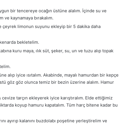
uygun bir tencereye ocağın üstüne alalım. İçinde su ve
lım ve kaynamaya bırakalım.
ne çeyrek limonun suyunu ekleyip bir 5 dakika daha
 kenarda bekletelim.
kabına kuru maya, ılık süt, şeker, su, un ve tuzu alıp topak
telim.
e alıp iyice ısıtalım. Akabinde, mayalı hamurdan bir kepçe
stü göz göz olunca temiz bir bezin üzerine alalım. Hamur
ış cevize tarçın ekleyerek iyice karıştıralım. Elde ettiğimiz
miktarda koyup hamuru kapatalım. Tüm harç bitene kadar bu
rını ayırıp kalanını buzdolabı poşetine yerleştirelim ve