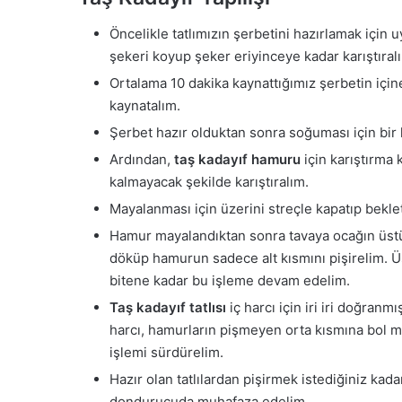
Öncelikle tatlımızın şerbetini hazırlamak için 
şekeri koyup şeker eriyinceye kadar karıştıra
Ortalama 10 dakika kaynattığımız şerbetin içi
kaynatalım.
Şerbet hazır olduktan sonra soğuması için bir
Ardından,
taş kadayıf hamuru
için karıştırma 
kalmayacak şekilde karıştıralım.
Mayalanması için üzerini streçle kapatıp bekle
Hamur mayalandıktan sonra tavaya ocağın üstün
döküp hamurun sadece alt kısmını pişirelim. Ü
bitene kadar bu işleme devam edelim.
Taş kadayıf tatlısı
iç harcı için iri iri doğranm
harcı, hamurların pişmeyen orta kısmına bol 
işlemi sürdürelim.
Hazır olan tatlılardan pişirmek istediğiniz kada
dondurucuda muhafaza edelim.