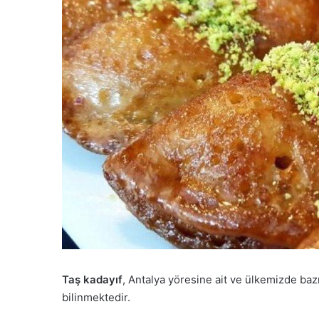
Taş kadayıf
, Antalya yöresine ait ve ülkemizde bazı
bilinmektedir.