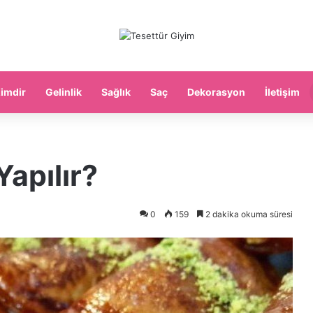
imdir
Gelinlik
Sağlık
Saç
Dekorasyon
İletişim
Yapılır?
0
159
2 dakika okuma süresi