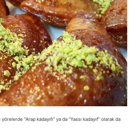
 yörelerde “Arap kadayıfı” ya da “Yassı kadayıf” olarak da