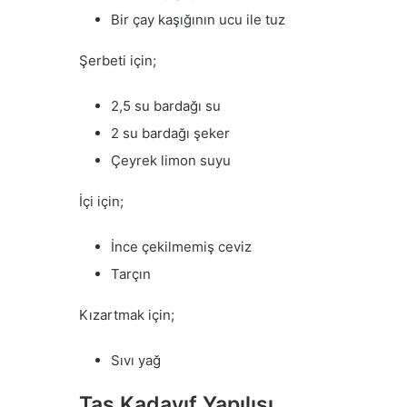
Bir çay kaşığının ucu ile tuz
Şerbeti için;
2,5 su bardağı su
2 su bardağı şeker
Çeyrek limon suyu
İçi için;
İnce çekilmemiş ceviz
Tarçın
Kızartmak için;
Sıvı yağ
Taş Kadayıf Yapılışı